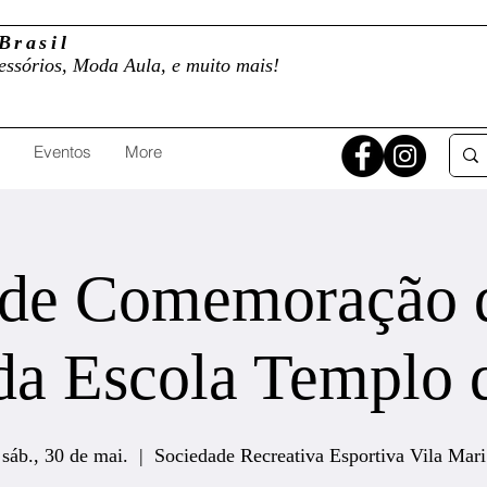
Brasil
essórios, Moda Aula, e muito mais!
Eventos
More
 de Comemoração 
da Escola Templo d
sáb., 30 de mai.
  |  
Sociedade Recreativa Esportiva Vila Mari