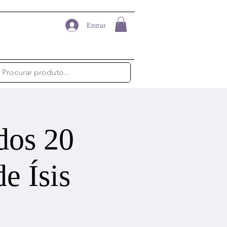
Entrar
dos 20
e Ísis